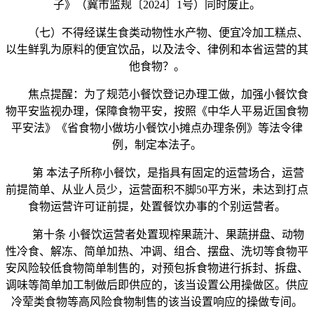
子》（冀市监规〔2024〕1号）同时废止。
（七）不得经谋生食类动物性水产物、便宜冷加工糕点、
以生鲜乳为原料的便宜饮品，以及法令、律例和本省运营的其
他食物？。
焦点提醒：为了规范小餐饮登记办理工做，加强小餐饮食
物平安监视办理，保障食物平安，按照《中华人平易近国食物
平安法》《省食物小做坊小餐饮小摊点办理条例》等法令律
例，制定本法子。
第 本法子所称小餐饮，是指具有固定的运营场合，运营
前提简单、从业人员少，运营面积不脚50平方米，未达到打点
食物运营许可证前提，处置餐饮办事的个别运营者。
第十条 小餐饮运营者处置现榨果蔬汁、果蔬拼盘、动物
性冷食、解冻、简单加热、冲调、组合、摆盘、洗切等食物平
安风险较低食物简单制售的，对预包拆食物进行拆封、拆盘、
调味等简单加工制做后即供应的，该当设置公用操做区。供应
冷荤类食物等高风险食物制售的该当设置响应的操做专间。