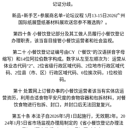
记证分歧。
新品+新手艺+参展商名单+论坛议程 5月13-15日2026广州
国际纸展暨纸基材料展欢送您参不雅选购？。
第四十条 小餐饮登记部分及其工做人员履行小餐饮登记
办理职责，该当盲目接管小餐饮运营者和社会监视。
第二十 小餐饮登记证编号由CY（“餐饮”的汉语拼音字母
缩写）和14位阿拉伯数字构成。数字从左至左顺次为：运营从
体业态代码“2”、2位省级行政区域代码、2位地市行政区域代
码、2位县（市、区）行政区域代码、6位挨次码，1位校验
码。
第十 处置网上订餐办事的小餐饮运营者该当有实体店运
营资历，利用合适食物平安尺度的食物容器和包拆材料，对餐
饮食物进行包拆、封口，并封口后无法回复复兴。
第五十条 本法子自2026年5月1日起施行，无效期2年。20
24年1月5日省市场监视办理局制定的《省小餐饮登记办理法