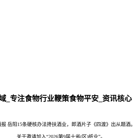
域_专注食物行业鞭策食物平安_资讯核心
 岳阳15条硬核办法搀扶酒业，郎酒片子《四渡》出从题酒。
关于邀请加入“2026第9届十省(区)纸业”。