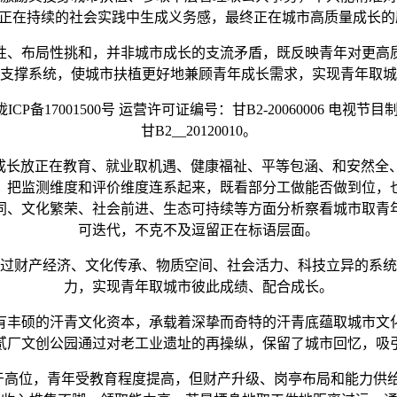
青年正在持续的社会实践中生成义务感，最终正在城市高质量成长
、布局性挑和，并非城市成长的支流矛盾，既反映青年对更高质
支撑系统，使城市扶植更好地兼顾青年成长需求，实现青年取城
CP备17001500号 运营许可证编号：甘B2-20060006 
甘B2__20120010。
长放正在教育、就业取机遇、健康福祉、平等包涵、和安然全
，把监测维度和评价维度连系起来，既看部分工做能否做到位，也
认同、文化繁荣、社会前进、生态可持续等方面分析察看城市取
可迭代，不克不及逗留正在标语层面。
财产经济、文化传承、物质空间、社会活力、科技立异的系统
力，实现青年取城市彼此成绩、配合成长。
丰硕的汗青文化资本，承载着深挚而奇特的汗青底蕴取城市文化
贰厂文创公园通过对老工业遗址的再操纵，保留了城市回忆，吸
位，青年受教育程度提高，但财产升级、岗亭布局和能力供给