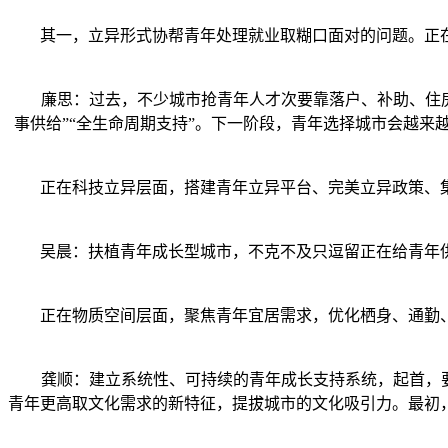
其一，立异形式协帮青年处理就业取糊口面对的问题。正在
廉思：过去，不少城市抢青年人才次要靠落户、补助、住房优惠
事供给”“全生命周期支持”。下一阶段，青年选择城市会越
正在科技立异层面，搭建青年立异平台、完美立异政策、集
吴晨：扶植青年成长型城市，不克不及只逗留正在给青年供
正在物质空间层面，聚焦青年宜居需求，优化栖身、通勤、休
龚顺：建立系统性、可持续的青年成长支持系统，起首，要立
青年更高取文化需求的新特征，提拔城市的文化吸引力。最初