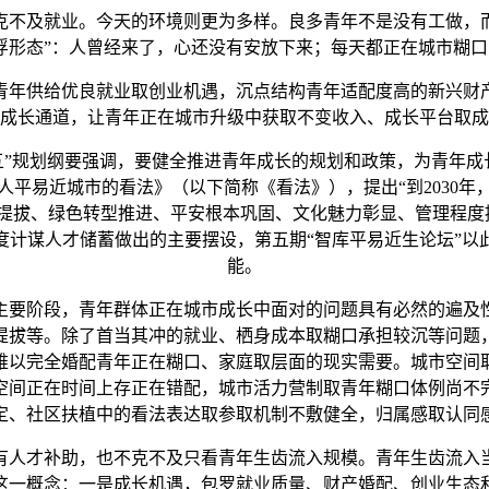
不及就业。今天的环境则更为多样。良多青年不是没有工做，而
浮形态”：人曾经来了，心还没有安放下来；每天都正在城市糊
年供给优良就业取创业机遇，沉点结构青年适配度高的新兴财产
成长通道，让青年正在城市升级中获取不变收入、成长平台取成
规划纲要强调，要健全推进青年成长的规划和政策，为青年成长成
平易近城市的看法》（以下简称《看法》），提出“到2030
量提拔、绿色转型推进、平安根本巩固、文化魅力彰显、管理程度
度计谋人才储蓄做出的主要摆设，第五期“智库平易近生论坛”以
能。
要阶段，青年群体正在城市成长中面对的问题具有必然的遍及性
提拔等。除了首当其冲的就业、栖身成本取糊口承担较沉等问题
难以完全婚配青年正在糊口、家庭取层面的现实需要。城市空间
空间正在时间上存正在错配，城市活力营制取青年糊口体例尚不
定、社区扶植中的看法表达取参取机制不敷健全，归属感取认同
人才补助，也不克不及只看青年生齿流入规模。青年生齿流入当
这一概念：一是成长机遇，包罗就业质量、财产婚配、创业生态