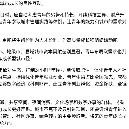
城市成长的良性互动。
目时，应自动考虑青年的劣势和特长，环绕科技立异、财产升
励青年参取城市管理实践等体例，让青年的能力和城市的需求对
更能将生齿盈利为人才盈利，为高质量成长积储磅礴动能。
市、地级市、县域城市资本禀赋差别显著，青年布局取需求也判
年成长型城市径？
对生态，打制24小时“年轻力”单位取职住一体化青年人才社
为焦点，持续优化青年就业创业，青年生齿占比全国领先；成都
立够数字经济取科创财产，建立青年创业孵化、资金搀扶、全链
通、共享空间、夜间消费、文化场景和数字办事的群体。《看
力成长更好连系。城市不克不及只引进项目，还要设想青年进入
层管理、社区办事、绿色转型的主要参取者。将来的青年成长型
能力”。