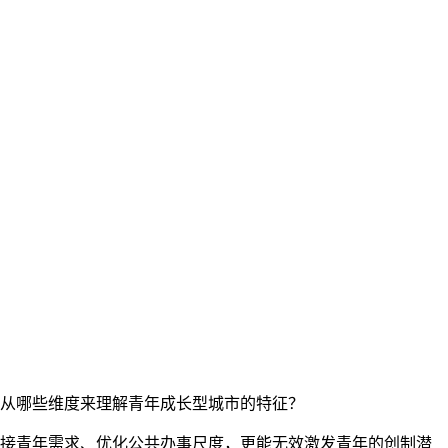
从哪些维度来理解青年成长型城市的特征？
接青年需求、优化公共办事尺度，更能无效激发青年的创制潜