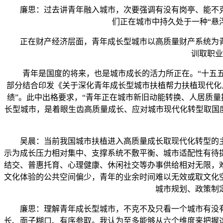
廉思：过去讲青年融入城市，次要强调有没有岗亭、能不克
们正在城市中持久处于一种“悬
正在财产经济层面，青年成长型城市以高质量财产系统为青
训取职业
青年是国度的将来，也是城市成长的活力所正在。“十五五”
部分结合印发《关于深化青年成长型城市扶植帮力扶植现代化人
绩”。此中出格要求，“青年正在城市新旧动能转换、人居质
长型城市，是着眼生齿高质量成长、应对城市现代化转型取国
吴晨：当前我国城市扶植进入高质量成长取现代化转型的主
示为成长压力相对集中、支撑系统不敷平衡、城市适配性有待
结交、普惠托育、心理健康、休闲社交等办事供给相对无限，
文化体验的公共空间偏少，青年的业余时间难以无效或取文化
城市规划、政策制
廉思：理解青年成长型城市，不克不及只看一个城市有没有
长、面子糊口、有序参取。我认为至多能够从六个维度来把握