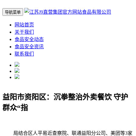
导航菜单
网站首页
关于我们
食品安全动态
食品安全资讯
联系我们
益阳市资阳区：沉拳整治外卖餐饮 守护
群众“指
局结合区人平易近查察院、联通益阳分公司、美团等3家