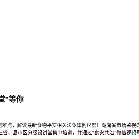
堂”等你
难点，解读最新食物平安相关法令律例尺度！湖南省市场监视办理
在省、县市区分级设讲堂集中培训，并通过“食安共治”微信视频