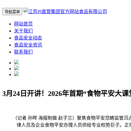
导航菜单
网站首页
关于我们
食品安全动态
食品安全资讯
联系我们
3月24日开讲！2026年首期“食物平安大课
（记者 孙晔 海报制做 赵子兰）聚焦食物平安范畴监管沉点
律人员及企业食物平安办理人员供给专业权势巨子。正