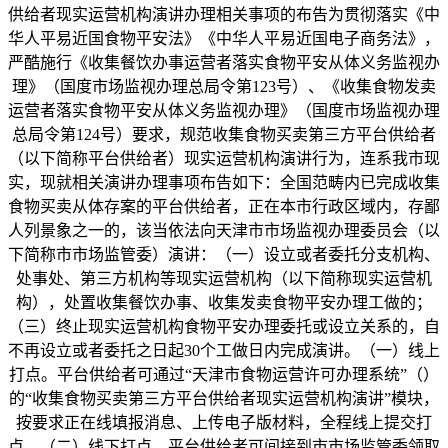
供给者现实运营机构演讲办理相关事项的布告为贯彻落实《中
华人平易近国食物平安法》《中华人平易近国电子商务法》，
严酷施行《收集餐饮办事运营者落实食物平安从体义务监视办
理》（国度市场监视办理总局令第123号）、《收集食物发卖
运营者落实食物平安从体义务监视办理》（国度市场监视办理
总局令第124号）要求，规范收集食物买卖第三方平台供给者
（以下简称平台供给者）现实运营机构演讲行为，连系我市现
实，现就相关演讲办理事项布告如下：全国范畴内已完成收集
食物买卖从体存案的平台供给者，正在本市行政区域内，存鄙
人列景象之一的，该当依法向天津市市场监视办理委员会（以
下简称市市场监管委）演讲：（一）设立或者委托分支机构、
处事处、第三方机构等现实运营机构（以下简称现实运营机
构），处置收集餐饮办事、收集发卖食物平安办理工做的；
（三）终止现实运营机构食物平安办理委托或设立关系的，自
不再设立或者委托之日起30个工做日内完成演讲。（一）线上
打点。平台供给者可通过“天津市食物运营许可办理系统”（）
的“收集食物买卖第三方平台供给者现实运营机构演讲”模块，
按要求正在线填报消息、上传电子版材料，全程线上提交打
点。（二）线下打点。平台供给者可间接到市市场监管委领取