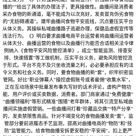
播的“”给出了具体的办理法子，更具操做性。曲播间是消费者
采办食物的新通道，毫不能成为以次充好，发卖冒充伪劣食物
的“无妨碍通道”。建牢曲播间食物平安底线，沉点要压实平台
从体义务。其操纵私域曲播路子逃避办理，保健品虚假宣传等
违法行为。《》明白要求曲播电商平台运营者将曲播间运营者
从体天分、曲播运营的食物以及曲播行为能否合适相关法令律
例纳入《食物平安风险管控清单》，成立“智能监测、排查安
排、快速措置”等工做机制，压实平台义务，避免风险管控流
于形式。平台不克不及只坐收流量之利，必必要承担应有的法
令义务和社会义务。同时，要食物曲播的新“套”，织牢织密监
管网。好比“职业弹幕人”操控虚假账号或者雇佣“收集水军”，
正在互动场景中批量发布事先写好的话术评论，虚构产物功
能、用户评价或买卖数据，消费者。部门商家通过“免费健康”
“曲播领福利”等形式精准“围猎”老年群体，将其引流至私域曲
播间实施虚假营销。一些曲播间打着“珍藏品交换”“特产分享”
的，发卖禁限售商品。针对不竭变化的食物曲播发卖“套”，监
管部分要前进履态手艺监测，提高对曲播电商的“物防”和“技
防”监管能力。给食物曲播安拆更安稳的“平安阀”，扣上更严