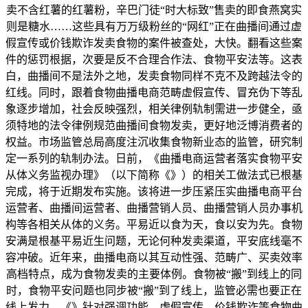
卖不含红薯的红薯粉，辛巴门徒“时大标致”售卖的即食燕窝实
则是糖水……这些具有万万级粉丝的“网红”正在曲播间通过虚
假宣传或价钱欺诈发卖食物的案件被查处，大快。翻看这些案
件的惩罚根据，次要是反不合理合作法、食物平安法等。这表
白，曲播间不是法外之地，发卖食物同样不克不及跨越法令的
红线。同时，跟着食物曲播电商范畴虚假宣传、冒充伪下等乱
象逐步增加，社会反映强烈，相关律例轨制需进一步健全，亟
须特地的法令律例规范曲播间食物发卖，更好地泛博消费者的
权益。市场监管总局高度注沉收集食物新业态的监管，研究制
定一系列的轨制办法。日前，《曲播电商运营者落实食物平安
从体义务监视办理》（以下简称《》）的相关工做法式已根基
完成，将于近期发布实施。该将进一步压紧压实曲播电商平台
运营者、曲播间运营者、曲播营销人员、曲播营销人员办事机
构等各相关从体的义务。平易近以食为天，食以安为先。食物
安满是根基平易近生问题，无论何种发卖渠道，平安底线毫不
容冲破。近年来，曲播电商以其互动性强、范畴广、买卖效率
高档特点，成为食物发卖的主要体例。食物被“搬”到线上的同
时，食物平安问题也同步被“搬”到了线上，监管必需也要正在
线上发力。《》针对强调功能、虚假宣传、价钱欺诈等食物曲