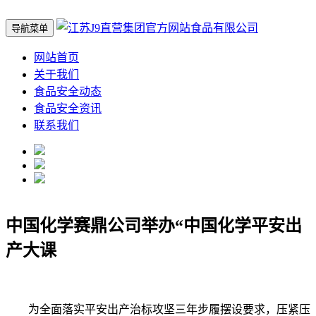
导航菜单
网站首页
关于我们
食品安全动态
食品安全资讯
联系我们
中国化学赛鼎公司举办“中国化学平安出
产大课
为全面落实平安出产治标攻坚三年步履摆设要求，压紧压