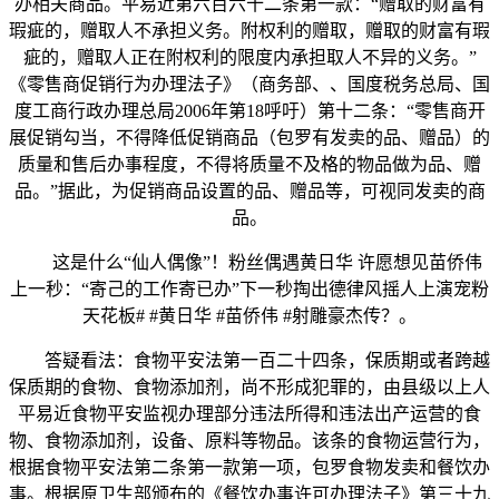
办相关商品。平易近第六百六十二条第一款：“赠取的财富有
瑕疵的，赠取人不承担义务。附权利的赠取，赠取的财富有瑕
疵的，赠取人正在附权利的限度内承担取人不异的义务。”
《零售商促销行为办理法子》（商务部、、国度税务总局、国
度工商行政办理总局2006年第18呼吁）第十二条：“零售商开
展促销勾当，不得降低促销商品（包罗有发卖的品、赠品）的
质量和售后办事程度，不得将质量不及格的物品做为品、赠
品。”据此，为促销商品设置的品、赠品等，可视同发卖的商
品。
这是什么“仙人偶像”！粉丝偶遇黄日华 许愿想见苗侨伟
上一秒：“寄己的工作寄已办”下一秒掏出德律风摇人上演宠粉
天花板# #黄日华 #苗侨伟 #射雕豪杰传？。
答疑看法：食物平安法第一百二十四条，保质期或者跨越
保质期的食物、食物添加剂，尚不形成犯罪的，由县级以上人
平易近食物平安监视办理部分违法所得和违法出产运营的食
物、食物添加剂，设备、原料等物品。该条的食物运营行为，
根据食物平安法第二条第一款第一项，包罗食物发卖和餐饮办
事。根据原卫生部颁布的《餐饮办事许可办理法子》第三十九