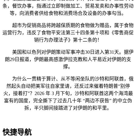
条，餐饮办事，指通过立即制做加工、贸易发卖和办事性劳动
等，向消费者供给食物和消费场合及设备的办事勾当。
超市为促销商品将跨越保质期的食物做为赠品，属于食物
运营行为，违反了食物平安法第三十四条第十项和《零售商促
销行为办理法子》第十二条的！
美国和以色列对伊朗策动军事冲击30日进入第31天。据伊
朗29日报道，伊朗最高感激伊拉克教和人平易近对伊朗的支
撑。
为什么一贯精于算计、从不等闲坐队的沙特和阿联酋，俄
然起头自动把美军往自家里请，还反过来催着特朗普“别停
火，接着打”？2026 年 3 月下旬，沙特和阿联酋这两个海湾最
富有的国度，完全撕下了过去几十年 “两边不获咎” 的中立伪
拆，半只脚间接踏进了对伊朗的和平里。
快捷导航