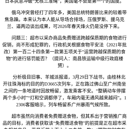
日本执意冲破“无核三准绳”，美国毫不会是第一个的国度。
俄乌冲突曾经打了四年多，美国总统特朗普比来的较着带
焦急躁。本来认为本人能从导场合排场，压俄罗斯、援乌克
兰、逼两边谈出成果，可2026年春天烽火仍是没停下来。
问题三：超市以采办商品免费赠送跨越保质期的食物进行
促销，尚不形成犯罪的，行政机关根据食物平安法（2021年批
改）第一百二十四条第一款第五项关于“运营跨越保质期的食
物”的进行惩罚能否？（提问人：南昌铁运输中级行政庭楼
赟）。
分析极目旧事、羊城派报道，3月29日下战书，由桂林北
开往珠海标的目的的D3665次列车，正在路过佛山至广州南坐
之间的一条地道时因故畅留，激发乘客不安。“整辆动车停摆
两个多小时”“灯和空调都停了，车厢内毫无通风越来越闷”。1
2306客服暗示，列车畅留系广州暴雨气候所致。
超市虽然向消费者免费赠送食物，但其系出于营销推广商
品的目标，消费者获取该“免费赠送食物”的前提是正在超市采