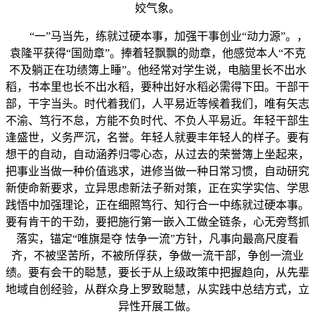
姣气象。
“一”马当先，练就过硬本事，加强干事创业“动力源”。，
袁隆平获得“国勋章”。捧着轻飘飘的勋章，他感觉本人“不克
不及躺正在功绩簿上睡”。他经常对学生说，电脑里长不出水
稻，书本里也长不出水稻，要种出好水稻必需得下田。干部干
部，干字当头。时代着我们，人平易近等候着我们，唯有矢志
不渝、笃行不怠，方能不负时代、不负人平易近。年轻干部生
逢盛世，义务严沉，名誉。年轻人就要丰年轻人的样子。要有
想干的自动，自动涵养归零心态，从过去的荣誉簿上坐起来，
把事业当做一种价值逃求，进修当做一种日常习惯，自动研究
新使命新要求，立异思虑新法子新对策，正在实学实信、学思
践悟中加强理论，正在细照笃行、知行合一中练就过硬本事。
要有肯干的干劲，要把施行第一嵌入工做全链条，心无旁骛抓
落实，锚定“唯旗是夺 怯争一流”方针，凡事向最高尺度看
齐，不被坚苦所，不被所俘获，争做一流干部，争创一流业
绩。要有会干的聪慧，要长于从上级政策中把握趋向，从先辈
地域自创经验，从群众身上罗致聪慧，从实践中总结方式，立
异性开展工做。