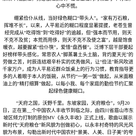
心中不慌。
绷紧俭仆从线，当好绿色糊口“带头人”。“家有万石粮，
挥堆不长”，以来，人平易近的糊口程度显著提拔，老苍生曾
经完成从“吃得饱”到“吃得好”的逾越，但“强本而节用，则天
不克不及贫；本荒而用侈，则天不克不及使之富”，越是饱食
暖衣，越要握紧“俭仆筷”，爱惜“盘西餐”。泛博下层干部要起
好榜样带头感化，常思农人“脚蒸暑土头土脑，背灼夏天光”的
劳做之苦，时辰连结艰辛朴实的优秀做风，让“俭法”新风吹进
千家万户，成为人平易近群众饭桌上的行为习惯，教育指导更
多的人着眼于本人的饭碗，从节约“一粥一饭”做起，从米面粮
油上的“精打细算”做起，以每小我、每个家庭的勤俭节约汇聚
起绿色健康糊口。
“天府之国，沃野千里。东坡家园，天府粮仓”，9月20
日，正在第__个中国农人丰收节到临之际，由四川省眉山市东
坡区倾力打制的原创MV《永久丰收》正式上线，歌曲以展示
新时代“天府粮仓”新风貌为创做初心，以永丰村奇特的风光风
貌为布景，勾勒出新时代中国农村“景美、人美、日子美”的夸