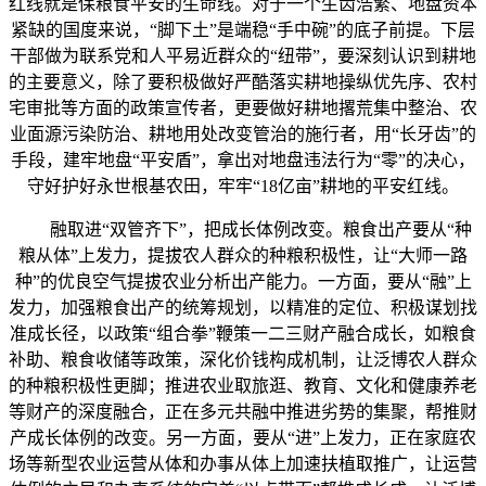
红线就是保粮食平安的生命线。对于一个生齿浩繁、地盘资本
紧缺的国度来说，“脚下土”是端稳“手中碗”的底子前提。下层
干部做为联系党和人平易近群众的“纽带”，要深刻认识到耕地
的主要意义，除了要积极做好严酷落实耕地操纵优先序、农村
宅审批等方面的政策宣传者，更要做好耕地撂荒集中整治、农
业面源污染防治、耕地用处改变管治的施行者，用“长牙齿”的
手段，建牢地盘“平安盾”，拿出对地盘违法行为“零”的决心，
守好护好永世根基农田，牢牢“18亿亩”耕地的平安红线。
融取进“双管齐下”，把成长体例改变。粮食出产要从“种
粮从体”上发力，提拔农人群众的种粮积极性，让“大师一路
种”的优良空气提拔农业分析出产能力。一方面，要从“融”上
发力，加强粮食出产的统筹规划，以精准的定位、积极谋划找
准成长径，以政策“组合拳”鞭策一二三财产融合成长，如粮食
补助、粮食收储等政策，深化价钱构成机制，让泛博农人群众
的种粮积极性更脚；推进农业取旅逛、教育、文化和健康养老
等财产的深度融合，正在多元共融中推进劣势的集聚，帮推财
产成长体例的改变。另一方面，要从“进”上发力，正在家庭农
场等新型农业运营从体和办事从体上加速扶植取推广，让运营