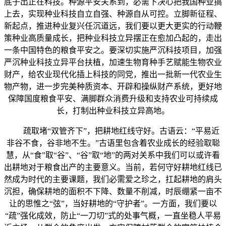
底子出正在科技。种源平安关系到，必需下决心把我国种业搞
上去，实现种业科技自立自强、种源自从可控。立脚新征程、
新起点，推进种业复兴任沉道远，我们要以更大更实的行动鞭
策种业高质量成长，把种业科技立异摆正在愈加凸起的，走出
一条中国特色的粮食平安之。要深切实施严沉科技项目，加强
严沉种业科技立异平台扶植，加速生物育种手艺赋能生物农业
财产，给农业现代化插上科技的同党，推出一批新一代农业生
物产物，进一步完美种质资本、开辟和操纵财产系统，更好地
保障国度粮食平安、满脚群众消费升级和支持农业可持续成
长，打制出种业科技立异高地。
疏取堵“双管齐下”，把耕地红线守好。古语云：“平易近
非谷不食，谷非地不生。”古语里包含着农业成长的经验取聪
慧，从“食”取“谷”、“谷”取“地”的两对关系中我们可以或许看
出耕地对于粮食出产的主要意义。当前，若何守好耕地红线已
然成为时代的主要课题，我们必需爱之珍之，扛起耕地的肩头
沉担，确保耕地的面积不下降、数量不削减，时辰绷紧一亩不
让的思惟之“弦”，当好耕地的“守护者”。一方面，我们要以
“疏”强化成效，防止“一刀切”式的处事气概，一直坐稳人平易