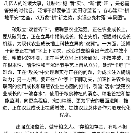
几亿人的吃饭大事，让耕地“稳”而“实”、“新”而“旺”，是必需
答好的时代卷，泛博干部要争当“麦田守望者”，存心建牢“耕
地平安”之基，以万象“耕”新之势，实误点亮村落“丰景图”。
破取立“双管齐下”，把聪慧农业建强。正在农业成长上，
要从破到立，正在立异中鞭策成长、抢占先机，把握时代成长
机缘，为现代农业成长插上科技立异的“双翼”。一方面，泛博
干部要正在“破”字上下功夫，改变过去粮食出产过程中效率
低、粗放化的不脚，正在手艺立异上积极研发、不竭冲破，正
在根本性、前沿性和严沉环节手艺上自从立异，处理“卡脖子”
难题，正在“攻关”中处理现实存正在的问题，为成长注入磅礴
动力；另一方面，要正在“立”字上下脚功夫，加速推进农业物
联网的使用成长和聪慧农业生态圈的打制，引流“活水”激荡农
业成长的“一池春水”，使用于粮食种植的消息、精准管控和智
能监测，向更高程度、愈加精细、更为平安的层面进阶，推
进，正在农业成长上提质增效，提拔农业总体合作力取现代化
程度。
建强立法监管，做守粮之人。“存粮如存金，有粮不担