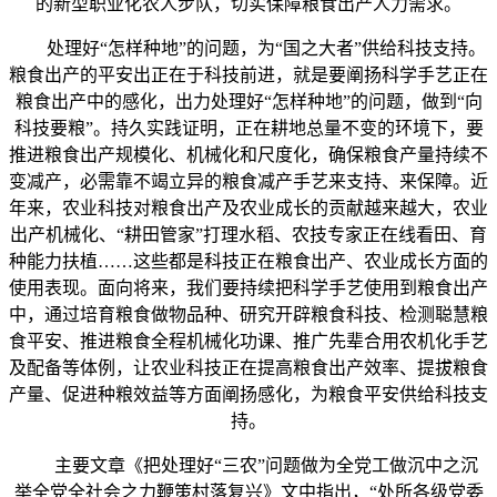
的新型职业化农人步队，切实保障粮食出产人力需求。
处理好“怎样种地”的问题，为“国之大者”供给科技支持。
粮食出产的平安出正在于科技前进，就是要阐扬科学手艺正在
粮食出产中的感化，出力处理好“怎样种地”的问题，做到“向
科技要粮”。持久实践证明，正在耕地总量不变的环境下，要
推进粮食出产规模化、机械化和尺度化，确保粮食产量持续不
变减产，必需靠不竭立异的粮食减产手艺来支持、来保障。近
年来，农业科技对粮食出产及农业成长的贡献越来越大，农业
出产机械化、“耕田管家”打理水稻、农技专家正在线看田、育
种能力扶植……这些都是科技正在粮食出产、农业成长方面的
使用表现。面向将来，我们要持续把科学手艺使用到粮食出产
中，通过培育粮食做物品种、研究开辟粮食科技、检测聪慧粮
食平安、推进粮食全程机械化功课、推广先辈合用农机化手艺
及配备等体例，让农业科技正在提高粮食出产效率、提拔粮食
产量、促进种粮效益等方面阐扬感化，为粮食平安供给科技支
持。
主要文章《把处理好“三农”问题做为全党工做沉中之沉
举全党全社会之力鞭策村落复兴》文中指出，“处所各级党委