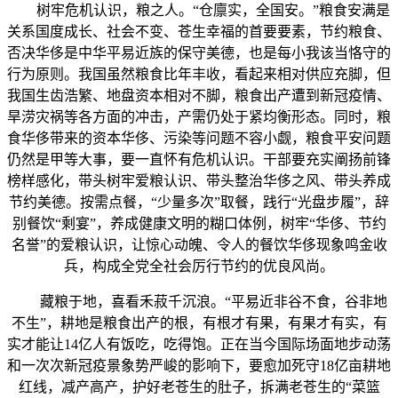
树牢危机认识，粮之人。“仓廪实，全国安。”粮食安满是
关系国度成长、社会不变、苍生幸福的首要要素，节约粮食、
否决华侈是中华平易近族的保守美德，也是每小我该当恪守的
行为原则。我国虽然粮食比年丰收，看起来相对供应充脚，但
我国生齿浩繁、地盘资本相对不脚，粮食出产遭到新冠疫情、
旱涝灾祸等各方面的冲击，产需仍处于紧均衡形态。同时，粮
食华侈带来的资本华侈、污染等问题不容小觑，粮食平安问题
仍然是甲等大事，要一直怀有危机认识。干部要充实阐扬前锋
榜样感化，带头树牢爱粮认识、带头整治华侈之风、带头养成
节约美德。按需点餐，“少量多次”取餐，践行“光盘步履”，辞
别餐饮“剩宴”，养成健康文明的糊口体例，树牢“华侈、节约
名誉”的爱粮认识，让惊心动魄、令人的餐饮华侈现象鸣金收
兵，构成全党全社会厉行节约的优良风尚。
藏粮于地，喜看禾菽千沉浪。“平易近非谷不食，谷非地
不生”，耕地是粮食出产的根，有根才有果，有果才有实，有
实才能让14亿人有饭吃，吃得饱。正在当今国际场面地步动荡
和一次次新冠疫景象势严峻的影响下，要愈加死守18亿亩耕地
红线，减产高产，护好老苍生的肚子，拆满老苍生的“菜篮