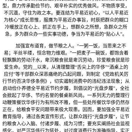
型，鼎力传承勤俭节约、艰辛朴实的优秀做风，不物质享受，
不沉湎，守住为政之本。要连结为平易近初心，“以人平易近
为核心”成长思惟，服膺为平易近办事旨，时辰把群众的糊口
冷暖放正在心上、抓正在手上，想群众之所想，急群众之所
急，多为群众办一些实事功德，争当为平易近的“贴心人”。
加强宣布道育，做节粮之人。“一粥一饭，当思来之不
易；半丝半缕，恒念物力维艰。”一把麦子一碗饭，都饱含着
轻飘飘的劳动汗水，卑沉粮食就是卑沉劳动，珍爱粮食就是珍
爱生命。党的__以来，从清理整理“舌尖上的华侈”“酒桌上的
应付”等干部群众深恶痛绝的凸起问题，到制定《党政机关厉
行节约否决华侈条例》，切实遏制消费中的违纪违法现象；从
启动俭仆养德全平易近节约步履，到倡议的“光盘步履”，全社
会掀起了华侈、节约名誉的餐桌新风尚。一系列无力的整理行
动鞭策餐饮华侈行为有所改不雅，但一些处所餐饮华侈仍然存
正在，给粮食平安问题带来极大现患。因而，要加强全平易近
教育指导，通过各类宣传形式，让群众践行“光盘步履”，让节
约粮食入心入脑、付诸步履、成为习惯；要充实阐扬社会监视
感化，对严沉华侈行为惩处，对过度消费行为准确指导，实正