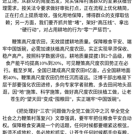
近立场，从群众的角度出发，充实保障村落群众的室第扶植合
理需求，按关法令要求做好审批打点，正在流程上优化精简，
正在打点上提质增效，强化用地保障，博得群众的支撑取信
赖；另一方面，我们要齐抓共管“堵”，架好“高压线”、拿出
“硬行动”，对占用耕地的行为“零”“严惩罚”。
鞭策高尺度农田，无效提拔耕地质量。保障粮食平安、端
牢中国饭碗，必需加速扶植高尺度农田，实正实现旱涝保收、
稳产高产。按照科学数据评估，耕地质量提拔1到2个品级，粮
食产能平均提高10%到20%，可见鞭策高尺度农田势正在必
行。截至岁尾，全国已建成高尺度农田8亿亩，占全国耕地面
积40%，鞭策高尺度农田仍然任沉而道远。泛博干部出格是下
层干部要强化农田进修，多向专家学者就教、多去田间地头逛
逛，因“地”施策、科学施策，做好高尺度农田扶植工做，让老
苍生的“望天田”变成“囤粮田”，实正端牢“中国饭碗”。
《把处理好“三农”问题做为全党工做沉中之沉 举全党全
社会之力鞭策村落复兴》文章强调，要牢牢把住粮食平安自动
权。保障粮食安满是一个的话题，任何时候都要绷紧这根弦，
斯须不成放松，务必放松抓实，让苍生任何时候都手中有粮，