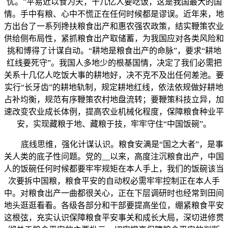
忧。”平易近以食为天，十几亿人要吃饭，这是我国最大的国
情。手中有粮、心中不慌正在任何时候都是谬误。近年来，地
方出台了一系列搀扶粮食出产和惠农强农政策，结实鞭策农业
供给侧布局性，紧抓粮食出产取储蓄，为我国应对各类风险和
挑和博得了计谋自动。“耕地是粮食出产的命脉”，要求“耕地
红线要死守”。我国人多地少的根基国情，决定了我们必需把
关系十几亿人吃饭大事的耕地好，决不克不及出任何差池。要
实行“长牙齿”的耕地轨制，规定耕地红线，依法依规做好耕地
占补均衡，规范有序鞭策农村地盘流转；要鞭策科技立异，加
速改变农业成长体例，提高农业机械化程度，保障粮食种业平
安，实现藏粮于地、藏粮于技，牢牢守住“中国饭碗”。
底线思维，强化计谋认识。粮食安满是“国之大者”，是事
关人类的底子性问题。党的__以来，高度注沉粮食出产，中国
人的饭碗任何时候都要牢牢规矩在本人手上，我们的饭碗该当
次要拆中国粮，粮食平安的自动权必需牢牢控制正在本人手
中。对粮食出产一曲都很关心，正在下层调研时也经常到田间
地头逛逛看看。各级各部分和干部要提高坐位，绷紧粮食平安
这根弦，充实认识保障粮食平安事关和成长大局，深切进修贯