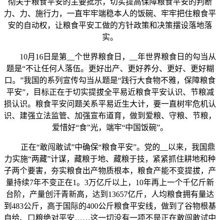
彻关于粮食平安的主要批示，切实提高保障粮食平安的判断
力、力、施行力，一直牢牢端稳本人的饭碗、牢牢把住粮食平
安的自动权，让粮食平安工做的方针政策和决策摆设落地落
实。
10月16日是第__个世界粮食日，__年世界粮食日的勾当从
题是“不让任何人落伍。更好出产、更好养分、更好、更好糊
口。”我国的系列宣传勾当从题是“践行大食物不雅，保障粮食
平安”，目标正在于切实提拔全平易近粮食平安认识、节粮减
损认识。粮食平安问题关系平易近生大计，要一直树牢危机认
识、建强立法监管、加强宣布道育，做到爱粮、守粮、节粮，
爱惜好“食”光，端牢“中国饭碗”。
正在“敢闯敢试”中确保“粮食平安”。党的__以来，我国鼎
力实施“两藏”计谋，藏粮于地、藏粮于技，紧紧抓住耕地和种
子两个要害，夯实粮食出产物质根本，粮食产能不变提拔，产
量持续7年不变正在1。3万亿斤以上，10年再上一个千亿斤新
台阶，产量创汗青新高，达到13657亿斤，人均粮食拥有量达
到483公斤，高于国际的400公斤粮食平安线，做到了谷物根基
自给、口粮绝对平安……这一切没有一项不是正在敢闯敢试中