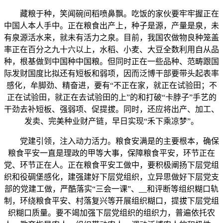
藏粮于种，笑闻碗间稻喷鼻飘。吃饭的家伙要牢牢握正在
中国人本人手中。正在粮食出产上，种子是源，产量是泉，未
有泉源活水来，就未有活力之泉。目前，我国农做物良种笼盖
率正在百分之九十六以上，水稻、小麦、大豆全数利用自从品
种，根基做到中国种中国粮。但同时正在一些品种、范畴跟国
际发财国度比拟还有短板和弱项，因而泛博干部要带头起表率
感化，牟脚劲、精奋进，要有“不正在家，就正在试验田；不
正在试验田，就正在去试验田的上”的和打破“卡脖子”手艺的
干劲去补短板、强弱项、促提拔。同时，还应将出产、加工、
发卖、完美种业财产链，早日实现“禾下乘凉梦”。
党建引领，注入动力活力。粮食安满是的主要根本，确保
粮食平安一直是理政的甲等大事，保障粮食平安，环节正在
党、环节正在人。正在粮食平安工做中，要积极阐扬下层党组
织和役碉堡感化，建强建好下层党组织，立异思做好下层党支
部的党建工做，严酷落实“三会一课”、__和评断等组织糊口轨
制，环绕粮食平安、村落复兴等开展组织糊口，提拔下层党组
织糊口质量。要不竭加强下层党组织的组织力，普遍依托农