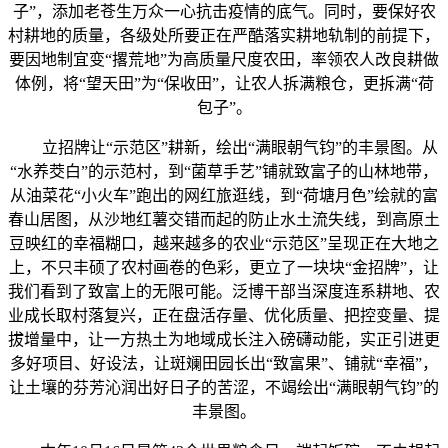
子”，添加老苍生万众一心抗击疫情的底气。同时，要保好农
村耕地的质量，各级处所要正在严酷落实耕地轨制的前提下，
要因地制宜变“撂荒地”为高质量尺度农田，率领农人改良耕做
体例，将“望天田”为“保收田”，让农人拆满粮仓，更拆满“荷
包子”。
立招牌让“示范区”耕新，绘出“满眼朝气钧”的丰景图。从
“水养茭白”的示范村，到“菌草手艺”铺就致富子的山林地带，
从油菜花“小火车”跑出的网红旅逛线，到“荷塘月色”绘就的富
春山居图，从沙地红薯交错而起的防止水土流失线，到高原土
豆映红的幸福糊口，越来越多的农业“示范区”呈现正在大地之
上，不只丰硕了农村画卷的色彩，更立了一块块“金招牌”，让
我们看到了致富上的无限可能。泛博干部当深度连系耕地、农
业成长取村落复兴，正在盘活存量、优化质量、把控变量、提
拔增量中，让一方热土为地域成长注入磅礴动能，实正引进更
多好项目、好设法，让斑斓田园长出“致富果”、铺就“幸福”，
让土壤的芬芳沁润出好日子的苦涩，不竭绘出“满眼朝气钧”的
丰景图。