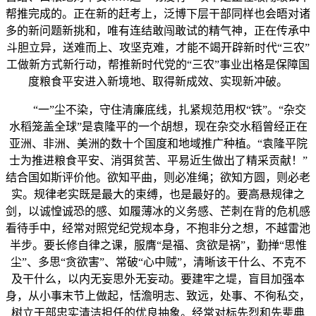
帮推完成的。正在新的赶考上，泛博下层干部同样也会晤对诸
多的新问题新挑和，唯有连结敢闯敢试的精气神，正在传承中
斗胆立异，送难而上、攻坚克难，才能不竭开辟新时代“三农”
工做新方式新行动，帮推新时代党的“三农”事业出格是保障国
度粮食平安进入新境地、取得新成效、实现新冲破。
“一”尘不染，守住清廉底线，扎紧规范用权“铁”。“杂交
水稻笼盖全球”是袁隆平的一个胡想，现在杂交水稻曾经正在
亚洲、非洲、美洲的数十个国度和地域推广种植。“袁隆平院
士为推进粮食平安、消弭贫苦、平易近生做出了精采贡献！”
结合国如斯评价他。欲知平曲，则必准绳；欲知方圆，则必老
实。规律老实既是最大的束缚，也是最好的。要高悬规律之
剑，以诚惶诚恐的感、如履薄冰的义务感、芒刺在背的危机感
看待手中，经常对照党纪党规本身，不抱非分之想，不越雷池
半步。要长修自律之课，服膺“是福、贪欲是祸”，勤掸“思惟
尘”、多思“贪欲害”、常破“心中贼”，清晰该干什么、不克不
及干什么，以内无妄思外无妄动。要建牢之堤，盲目加强本
身，从小事末节上做起，恬澹明志、致远，处事、不徇私交，
树立干部忠实清洁担任的优良抽象。经常对标先烈和先辈典