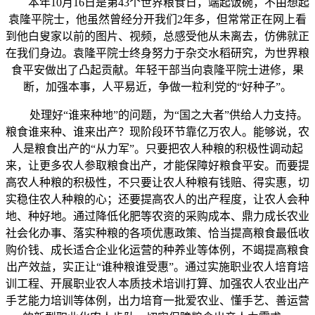
本年10月16日是第43个世界粮食日，端起饭碗，不由想起
袁隆平院士，他虽然曾经分开我们2年多，但常常正在网上看
到他白叟家以前的图片、视频，总感受他从未离去，仿佛就正
在我们身边。袁隆平院士终身努力于杂交水稻研究，为世界粮
食平安做出了凸起贡献。年轻干部当向袁隆平院士进修，果
断，加强本事，人平易近，争做一粒利党的“好种子”。
处理好“谁来种地”的问题，为“国之大者”供给人力支持。
粮食谁来种、谁来出产？现阶段环节靠亿万农人。能够说，农
人是粮食出产的“从力军”。只要把农人种粮的积极性调动起
来，让更多农人参取粮食出产，才能保障好粮食平安。而要提
高农人种粮的积极性，不只要让农人种粮有钱赔、得实惠，切
实稳住农人种粮的心；还要提高农人的出产程度，让农人会种
地、种好地。通过降低化肥等农资的采购成本、鼎力成长农业
社会化办事、落实种粮的各项优惠政策、恰当提高粮食最低收
购价钱、成长适合企业化运营的种养业等体例，不竭提高粮食
出产效益，实正让“谁种粮谁受惠”。通过实施职业农人培育培
训工程、开展职业农人本质技术培训打算、加强农人农业出产
手艺能力培训等体例，出力培育一批爱农业、懂手艺、善运营