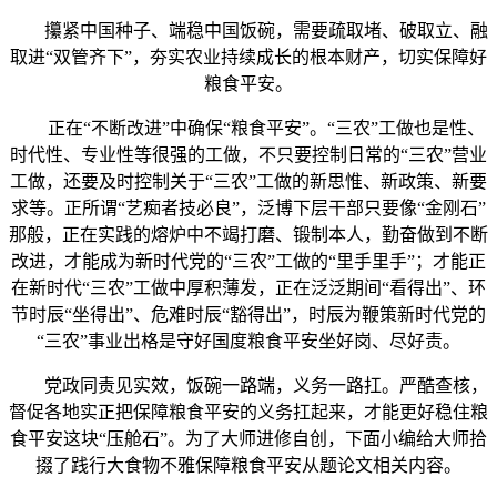
攥紧中国种子、端稳中国饭碗，需要疏取堵、破取立、融
取进“双管齐下”，夯实农业持续成长的根本财产，切实保障好
粮食平安。
正在“不断改进”中确保“粮食平安”。“三农”工做也是性、
时代性、专业性等很强的工做，不只要控制日常的“三农”营业
工做，还要及时控制关于“三农”工做的新思惟、新政策、新要
求等。正所谓“艺痴者技必良”，泛博下层干部只要像“金刚石”
那般，正在实践的熔炉中不竭打磨、锻制本人，勤奋做到不断
改进，才能成为新时代党的“三农”工做的“里手里手”；才能正
在新时代“三农”工做中厚积薄发，正在泛泛期间“看得出”、环
节时辰“坐得出”、危难时辰“豁得出”，时辰为鞭策新时代党的
“三农”事业出格是守好国度粮食平安坐好岗、尽好责。
党政同责见实效，饭碗一路端，义务一路扛。严酷查核，
督促各地实正把保障粮食平安的义务扛起来，才能更好稳住粮
食平安这块“压舱石”。为了大师进修自创，下面小编给大师拾
掇了践行大食物不雅保障粮食平安从题论文相关内容。