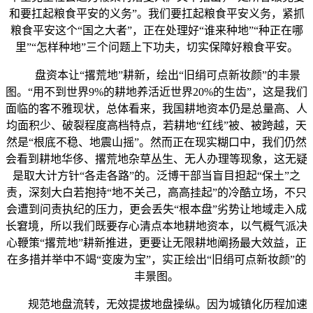
和要扛起粮食平安的义务”。我们要扛起粮食平安义务，紧抓
粮食平安这个“国之大者”，正在处理好“谁来种地”“种正在哪
里”“怎样种地”三个问题上下功夫，切实保障好粮食平安。
盘资本让“撂荒地”耕新，绘出“旧绢可点新妆颜”的丰景
图。“用不到世界9%的耕地养活近世界20%的生齿”，这是我们
面临的客不雅现状，总体看来，我国耕地资本仍是总量高、人
均面积少、破裂程度高档特点，若耕地“红线”被、被跨越，天
然是“根底不稳、地震山摇”。然而正在现实糊口中，我们仍然
会看到耕地华侈、撂荒地杂草丛生、无人办理等现象，这无疑
是取大计方针“各走各路”的。泛博干部当盲目担起“保土”之
责，深刻大白若抱持“地不关己，高高挂起”的冷酷立场，不只
会遭到问责执纪的压力，更会丢失“根本盘”劣势让地域走入成
长窘境，所以我们既要存心清点本地耕地资本，以气概气派决
心鞭策“撂荒地”耕新推进，更要让无限耕地阐扬最大效益，正
在多措并举中不竭“变废为宝”，实正绘出“旧绢可点新妆颜”的
丰景图。
规范地盘流转，无效提拔地盘操纵。因为城镇化历程加速