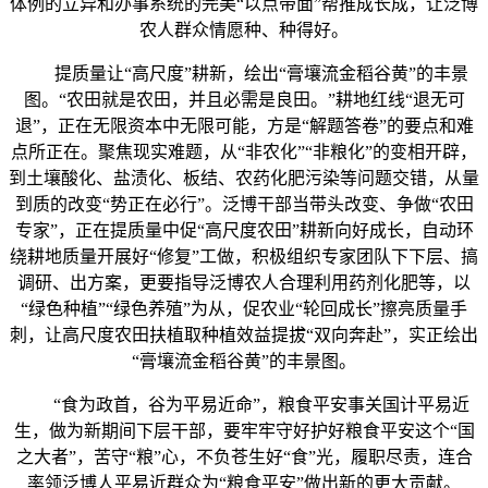
体例的立异和办事系统的完美“以点带面”帮推成长成，让泛博
农人群众情愿种、种得好。
提质量让“高尺度”耕新，绘出“膏壤流金稻谷黄”的丰景
图。“农田就是农田，并且必需是良田。”耕地红线“退无可
退”，正在无限资本中无限可能，方是“解题答卷”的要点和难
点所正在。聚焦现实难题，从“非农化”“非粮化”的变相开辟，
到土壤酸化、盐渍化、板结、农药化肥污染等问题交错，从量
到质的改变“势正在必行”。泛博干部当带头改变、争做“农田
专家”，正在提质量中促“高尺度农田”耕新向好成长，自动环
绕耕地质量开展好“修复”工做，积极组织专家团队下下层、搞
调研、出方案，更要指导泛博农人合理利用药剂化肥等，以
“绿色种植”“绿色养殖”为从，促农业“轮回成长”擦亮质量手
刺，让高尺度农田扶植取种植效益提拔“双向奔赴”，实正绘出
“膏壤流金稻谷黄”的丰景图。
“食为政首，谷为平易近命”，粮食平安事关国计平易近
生，做为新期间下层干部，要牢牢守好护好粮食平安这个“国
之大者”，苦守“粮”心，不负苍生好“食”光，履职尽责，连合
率领泛博人平易近群众为“粮食平安”做出新的更大贡献。