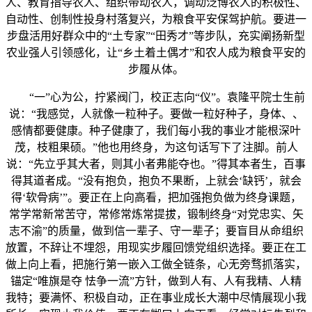
人、教育指导农人、组织带动农人，调动泛博农人的积极性、
自动性、创制性投身村落复兴，为粮食平安保驾护航。要进一
步盘活用好群众中的“土专家”“田秀才”等步队，充实阐扬新型
农业强人引领感化，让“乡土着土偶才”和农人成为粮食平安的
步履从体。
“一”心为公，拧紧阀门，校正志向“仪”。袁隆平院士生前
说：“我感觉，人就像一粒种子。要做一粒好种子，身体、、
感情都要健康。种子健康了，我们每小我的事业才能根深叶
茂，枝粗果硕。”他也用终身，为这句话写下了注脚。前人
说：“先立乎其大者，则其小者弗能夺也。”得其本者生，百事
得其道者成。“没有抱负，抱负不果断，上就会‘缺钙’，就会
得‘软骨病’”。要正在上向高看，把加强抱负做为终身课题，
常学常新常苦守，常修常炼常提拔，锻制终身“对党忠实、矢
志不渝”的质量，做到信一辈子、守一辈子；要盲目从命组织
放置，不辞让不埋怨，用现实步履回馈党组织选择。要正在工
做上向上看，把施行第一嵌入工做全链条，心无旁骛抓落实，
锚定“唯旗是夺 怯争一流”方针，做到人有、人有我精、人精
我特；要满怀、积极自动，正在事业成长大潮中尽情展现小我