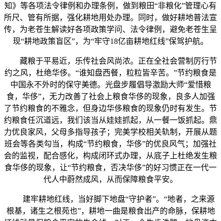
知》等各项法令律例和办理条例，做到粮田“非粮化”管理心有
所尺、管有所据，强化耕地用处办理。同时，做好耕地普法宣
传，为老苍生解读好各项政策学问、法令律例，避免老苍生呈
现“耕地政策盲区”，为“牢守18亿亩耕地红线”保驾护航。
藏粮于平易近，乐传社会风尚浓。正在全社会营制厉行节
约之风，杜绝华侈。“谁知盘西餐，粒粒皆辛苦。”节约粮食是
中国永不外时的保守美德。光盘步履倡导激励大师“爱惜粮
食，华侈”，无力改善了社会上粮食华侈的现象，良多人加强
了节约粮食的不雅念，但身边华侈粮食的现象仍时有发生。节
约粮食任沉道远，我们该当从娃娃抓起，从一餐一饭抓起。鼎
力优良家风，父母多指导孩子；完美学校相关轨制，开展从题
班会等各类勾当，构成“节约粮食，华侈”的优良风气；加强社
会的监视，配合感化，构成闭环式办理，从底子上杜绝发生粮
食华侈的现象，让“节约粮食，否决华侈”的好习惯正在一代一
代人中蔚然成风，从而保障粮食平安。
建牢耕地红线，当好脚下地盘“守护者”。“地者，之来源
根基，诸生之根苑也”，耕地一曲是粮食出产的命脉，保耕地