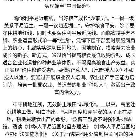
实现端牢“中国饭碗”。
稳保利平易近底线，当好粮产成长“办事员”。“一餐一饭
关系平易近生，一瓢一饮切近糊口”，守护粮食平安，除了要
守住耕地红线，同时也要保住利平易近底线。面临农耕手艺不
脚、农业运营形式单一等“拦虎”，泛博下层干部要时辰服膺肩
上的初心，扎结实实深切田间地头，因地制宜，摸索帮力农业
成长的新子、新方式，通过恰当提高粮食最低收购价钱、成长
适合企业化运营的种养业等体例，不竭提高粮食出产效益，实
正实现“谁种粮谁受惠”。要做好“惹人”，所谓“授人以鱼不如
授人以渔”，要通过开展职业农人培训、农业出产手艺能力培
训等，培育一批爱农业、善运营的职业“种粮人”，激活出产致
富内活泼力。
牢守耕地红线，无效防止粮田“非粮化”。__以来，高度注
沉耕地工做，明白指出：“保障国度粮食平安的底子正在耕
地，耕地是粮食出产的命脉。”泛博干部要不竭强化耕地思
维，熟读《中华人平易近国地盘办理法》《中华人平易近国地
盘办理法实施条例》《关于严酷耕地用处管制相关问题的通