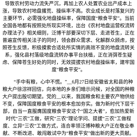
导致农村劳动力流失严沉，再加上农人处置农业出产成本上
涨，导致农村地盘撂荒、操纵率不高。农业成长是村落复兴的
主要环节，必需强化地盘操纵率，保障国度“粮食平安”。当前
全国各地都有按照处所现实环境，出台《农村地盘运营权流转
办理法子》相关细则，泛博干部要深切下层、走进苍生，正在
普遍宣传相关法子的同时，领会群众需求、化解群众顾虑，按
照苍生反馈，积极摸索合适处所实情的高效不变的地盘流转关
系，强化县村落级地盘流转办事平台扶植，正在消弭苍生疑
虑、保障苍生好处的同时，无效提拔农村地盘操纵率，建牢国
度“粮食平安”。
“手中有粮，心中不慌。”__6月27日给安徽省太和县的种
粮大户徐淙祥回信，向本地的乡亲们暗示问候，对全国的种粮
大户提出殷切期望。党的__以来，我国粮食和主要农产物供给
不变，保障国度粮食平安的根本愈加夯实。做为新时代下层干
部，自当一直服膺国度粮食平安这个“国之大者”，愈加热爱新
时代“三农”工做，研究“三农”理论学问、提拔“三农”工做程
度、立异“三农”工做方式，连合率领泛博种粮大户正在敬业奉
献、不断改进、敢闯敢试中为“粮食平安”做出新的更大贡献。