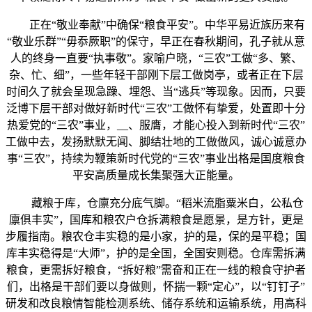
正在“敬业奉献”中确保“粮食平安”。中华平易近族历来有
“敬业乐群”“毋忝厥职”的保守，早正在春秋期间，孔子就从意
人的终身一直要“执事敬”。家喻户晓，“三农”工做“多、繁、
杂、忙、细”，一些年轻干部刚下层工做岗亭，或者正在下层
时间久了就会呈现急躁、埋怨、当“逃兵”等现象。因而，只要
泛博下层干部对做好新时代“三农”工做怀有挚爱，处置即十分
热爱党的“三农”事业，__、服膺，才能心投入到新时代“三农”
工做中去，发扬默默无闻、脚结壮地的工做做风，诚心诚意办
事“三农”，持续为鞭策新时代党的“三农”事业出格是国度粮食
平安高质量成长集聚强大正能量。
藏粮于库，仓廪充分底气脚。“稻米流脂粟米白，公私仓
廪俱丰实”，国库和粮农户仓拆满粮食是愿景，是方针，更是
步履指南。粮农仓丰实稳的是小家，护的是，保的是平稳；国
库丰实稳得是“大师”，护的是全国，全国安则稳。仓库需拆满
粮食，更需拆好粮食，“拆好粮”需奋和正在一线的粮食守护者
们，出格是干部们要以身做则，怀揣一颗“定心”，以“钉钉子”
研发和改良粮情智能检测系统、储存系统和运输系统，用高科