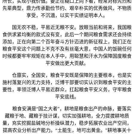
所长，实现小我价值。要正在糊口上向下看，经常对标先烈和
先辈典型，鼎力传承勤俭节约、艰辛朴实的优秀做风，不物质
享受，不沉湎，以实干实绩证明本人。
国无农不稳，平易近无粮不安。放眼当前和将来，我国粮
食供求紧均衡的款式没有变，此后一个期间粮食需求还会持续
添加，正在向第二个百年奋斗方针迈进的新征程上，我们正在
粮食平安这个问题上不克不及有丝毫大意，中国人的饭碗任何
时候都要牢牢规矩在本人手中，用聪慧和汗水为保障国度粮食
平安做出更大贡献。
仓廪实，全国安，粮食平安既是保障的主要根本，也是实
施村落复兴的无力支持，泛博干部要切实认识到粮食平安的主
要性，率领泛博人平易近群众，扛起粮食平安义务，守牢粮食
平安底线。
粮食安满是“国之大者”，耕地是粮食出产的命脉，要落实
藏粮于地、藏粮于技计谋，切实加强耕地，全力提拔耕地质
量，充实挖掘盐碱地分析操纵潜力，稳步拓展农业出产空间，
提高农业分析出产能力。“土能生，地可出黄金。”耕地事关十