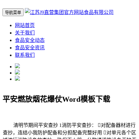
导航菜单
网站首页
关于我们
食品安全动态
食品安全资讯
联系我们
平安燃放烟花爆仗Word模板下载
清明节期间平安查抄 1消防平安查抄： 对配备器材进行
查抄，连结小我防护配备和分担配备完整好用 对单元各个区