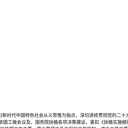
习新时代中国特色社会从义思惟为指点，深切进修贯彻党的二十
工做会议及、国务院扶植各项决策摆设，紧扣《扶植实施纲要(2