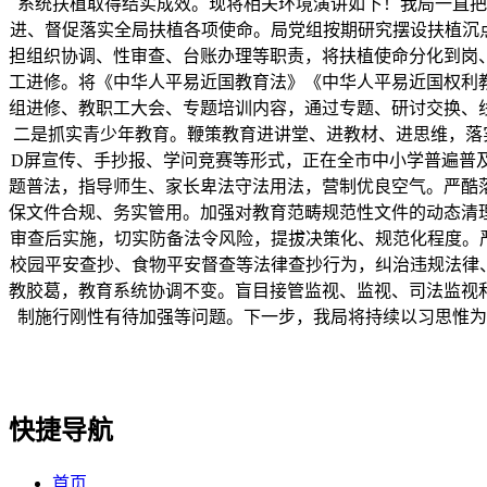
系统扶植取得结实成效。现将相关环境演讲如下！我局一直把
进、督促落实全局扶植各项使命。局党组按期研究摆设扶植沉
担组织协调、性审查、台账办理等职责，将扶植使命分化到岗
工进修。将《中华人平易近国教育法》《中华人平易近国权利
组进修、教职工大会、专题培训内容，通过专题、研讨交换、
二是抓实青少年教育。鞭策教育进讲堂、进教材、进思维，落实
D屏宣传、手抄报、学问竞赛等形式，正在全市中小学普遍普
题普法，指导师生、家长卑法守法用法，营制优良空气。严酷
保文件合规、务实管用。加强对教育范畴规范性文件的动态清
审查后实施，切实防备法令风险，提拔决策化、规范化程度。
校园平安查抄、食物平安督查等法律查抄行为，纠治违规法律
教胶葛，教育系统协调不变。盲目接管监视、监视、司法监视和
制施行刚性有待加强等问题。下一步，我局将持续以习思惟为
快捷导航
首页