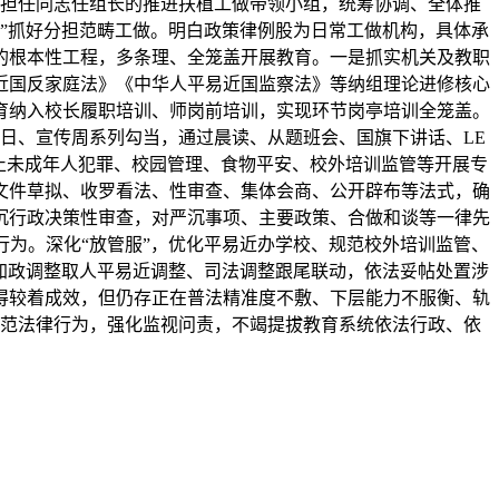
担任同志任组长的推进扶植工做带领小组，统筹协调、全体推
”抓好分担范畴工做。明白政策律例股为日常工做机构，具体承
的根本性工程，多条理、全笼盖开展教育。一是抓实机关及教职
近国反家庭法》《中华人平易近国监察法》等纳组理论进修核心
育纳入校长履职培训、师岗前培训，实现环节岗亭培训全笼盖。
度日、宣传周系列勾当，通过晨读、从题班会、国旗下讲话、LE
止未成年人犯罪、校园管理、食物平安、校外培训监管等开展专
文件草拟、收罗看法、性审查、集体会商、公开辟布等法式，确
沉行政决策性审查，对严沉事项、主要政策、合做和谈等一律先
为。深化“放管服”，优化平易近办学校、规范校外培训监管、
加政调整取人平易近调整、司法调整跟尾联动，依法妥帖处置涉
取得较着成效，但仍存正在普法精准度不敷、下层能力不服衡、轨
范法律行为，强化监视问责，不竭提拔教育系统依法行政、依