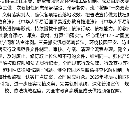
扶植摆正在主要，健全带领体系体例和工做机制。成立由局次要
点工做，次要担任同志亲身摆设、亲身督办，班子按照“一岗双责
、义务落实到人，确保各项摆设落地收效。把普法宣传做为扶植
教育法》《中华人平易近国平易近办教育推进法》《中华人平易
线长进修等形式，持续提拔干部职工依法行政、依校能力。将教
教育课时、师资、教材、打算“四落实”。细心组织“12・4”国
及学问和法令律例。三是抓实沉点范畴普法。环绕校园平安、防
落实行政规范性文件制定、审核、存案、清理全流程办理。健全
理，及时废止、修订取上位法和不符的文件，维制同一。强化严
严酷按照权限和法式履行职责，全面规范行政法律、行政查抄等行
、趋利性法律和“四乱”问题。健全校园矛盾胶葛排查化解机制，
社会监视，认实打点提案，及时回应群众。2025年我局扶植
引领，进一步压实扶植义务，完美轨制系统，深化普法宣传，规
校、依法执教程度，为全市教育高质量成长供给顽强保障。