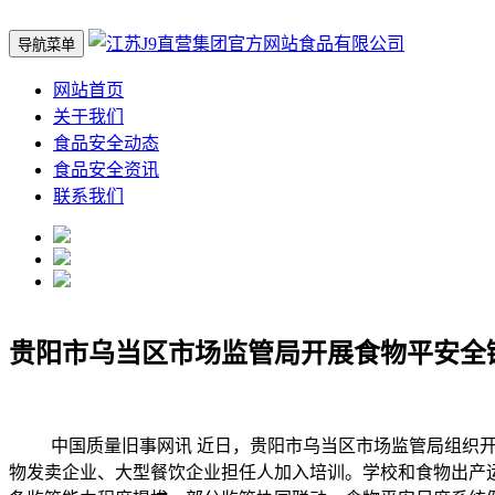
导航菜单
网站首页
关于我们
食品安全动态
食品安全资讯
联系我们
贵阳市乌当区市场监管局开展食物平安全
中国质量旧事网讯 近日，贵阳市乌当区市场监管局组织开
物发卖企业、大型餐饮企业担任人加入培训。学校和食物出产