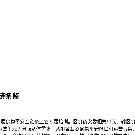
链条监
展食物平安全链条监管专题培训。区食药安委相关单元、辖区食
运营单元等分歧从体需求，紧扣各业态食物平安风险和运营现实