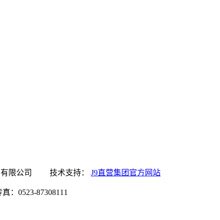
集团官方网站食品有限公司 技术支持：
J9直营集团官方网站
0523-87308111