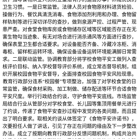
卫生习惯。一是日常监管。法律人员对食物原材料进货检验、
操做行为、餐饮具清洗消毒、食物添加剂利用和办理、食物留
样轨制等进行深切详尽的查抄，做到泉源严控、过程严管、现
患严查。对食堂食物库房或食物储存区域等区域能否存正在无
害生物勾当迹象、有无对场合进行消杀通风等方面进行查抄，
确保表里卫生都合适要求。对设备能否齐备、冷藏冷冻柜、消
毒柜、留样柜运转环境、确保设备设备运转环境能满脚日常需
求。二是联动监管。协调教育部分将学校食物平安工做列入查
核评价目标、纳入学校督导评价系统，成立常态督导机制，组
织开展校园食物平安督导，全面排查校园食物平安风险现患。
教育行政部分连系“校园餐”专项整治，加强了对学校食堂的日
常监管，确保食材采购、加工制做、储存配送等环节合适食物
平安尺度。举行行政结合约谈，守护食物平安底线。市场监管
局结合行业从管部分对学校食堂、长儿园等集顶用餐单元进行
了约谈，传递了食物平安查抄过程中发觉的各类问题，而且提
出了明白要求。取相关约谈从体签定了《食物平安许诺书》，
次要担任人做了讲话，引见了存正在问题的缘由及下一步整改
办法。成立了按期向教育行政部分反馈问题机制，构成共治共