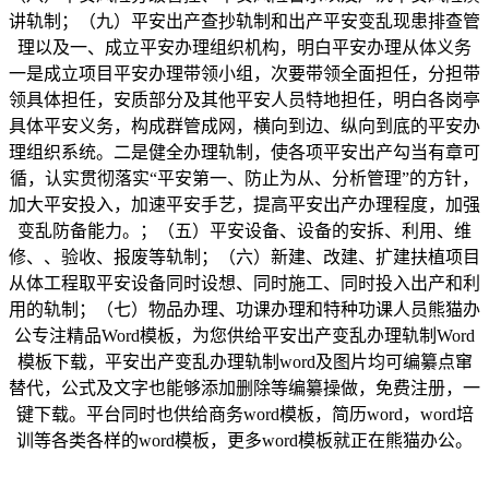
讲轨制；（九）平安出产查抄轨制和出产平安变乱现患排查管
理以及一、成立平安办理组织机构，明白平安办理从体义务
一是成立项目平安办理带领小组，次要带领全面担任，分担带
领具体担任，安质部分及其他平安人员特地担任，明白各岗亭
具体平安义务，构成群管成网，横向到边、纵向到底的平安办
理组织系统。二是健全办理轨制，使各项平安出产勾当有章可
循，认实贯彻落实“平安第一、防止为从、分析管理”的方针，
加大平安投入，加速平安手艺，提高平安出产办理程度，加强
变乱防备能力。；（五）平安设备、设备的安拆、利用、维
修、、验收、报废等轨制；（六）新建、改建、扩建扶植项目
从体工程取平安设备同时设想、同时施工、同时投入出产和利
用的轨制；（七）物品办理、功课办理和特种功课人员熊猫办
公专注精品Word模板，为您供给平安出产变乱办理轨制Word
模板下载，平安出产变乱办理轨制word及图片均可编纂点窜
替代，公式及文字也能够添加删除等编纂操做，免费注册，一
键下载。平台同时也供给商务word模板，简历word，word培
训等各类各样的word模板，更多word模板就正在熊猫办公。