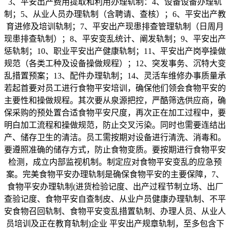
3、平安出产费用提取和利用办理轨制：4、设备设备办理轨
制；5、从业人员办理轨制（含聘请、查核）；6、平安出产教
育进修及培训轨制；7、平安出产现患排查管理轨制（日周月
现患排查轨制）；8、平安变乱统计、阐发轨制；9、平安出产
惩轨制；10、职业平安出产健康轨制；11、平安出产岗亭操做
规范（各类工种及设备操做规程）；12、突发事务、沉特大变
乱措置预案；13、配件办理轨制；14、灵活车维修办事质量承
若起首要对员工进行食物平安培训，确保他们领会食物平安的
主要性和操做规程。其次要从泉源把控，严酷筛选供应商，确
保采购的预处置合适食物平安尺度，再次正在加工过程中，要
明白加工流程和操做规范，防止交叉污染。同时也需要连结出
产、储存卫生的清洁。员工需按期对设备进行清洗、消毒和。
要遵照准确的储存方式，防止食物变质。要按期进行食物平安
检测，成立内部监视机制。制定应对食物平安变乱的应急预
案。完美食物平安办理轨制是确保食物平安的主要保障，7、
食物平安办理轨制(进货检验记度、出产过程节制立场、出厂
查验记度、食物平安自查制皮、从业户员健康办理轨制、不平
安食物召回轨制、食物平安变乱措置轨制、办理人员、从业人
员培训及正在教育轨制)企业 平安出产规章轨制，至多包含下