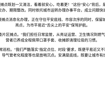
点既划一又清洁，看着就安心，吃着更！”这份“安心”背后，
交办、期限整改。同时依托城市运转办理办事平台，成立问题快
餐摊点消息化办理，正在守住平安底线、市容次序的同时，保留
亮点，为市平易近“舌尖上的平安”保驾护航。
区摊点。“我们担任日常监管，从亮证运营、卫生情况到燃气
营者已养成全程佩带口罩手套、收摊即清理垃圾的习惯。
检。“我们严酷落实‘指定点位、时段’要求，既便平易近又不
、导气管老化程度等也是放哨沉点。安满是底线，既要让城市有